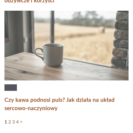
odżywcze i korzyści
Czy kawa podnosi puls? Jak działa na układ
sercowo-naczyniowy
1
2
3
4
>