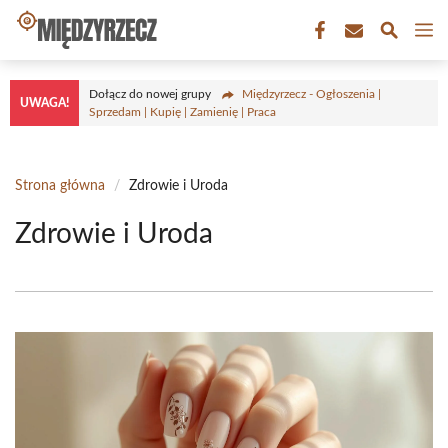
Przejdź
M
do
treści
Dołącz do nowej grupy
Międzyrzecz - Ogłoszenia |
UWAGA!
Sprzedam | Kupię | Zamienię | Praca
Strona główna
/
Zdrowie i Uroda
Zdrowie i Uroda