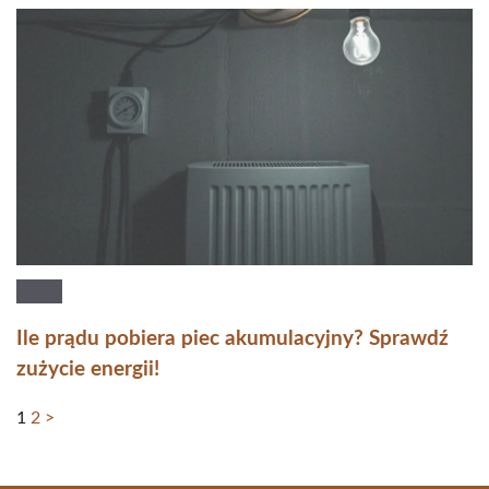
Ile prądu pobiera piec akumulacyjny? Sprawdź
zużycie energii!
1
2
>