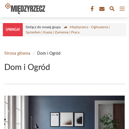
Przejdź
M
do
treści
Dołącz do nowej grupy
Międzyrzecz - Ogłoszenia |
UWAGA!
Sprzedam | Kupię | Zamienię | Praca
Strona główna
/
Dom i Ogród
Dom i Ogród