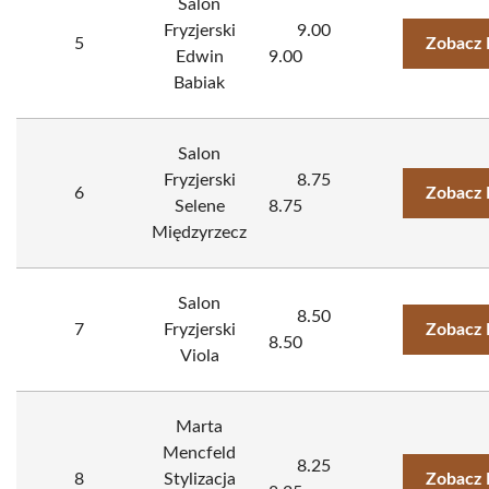
Salon
Fryzjerski
9.00
5
Zobacz 
Edwin
9.00
Babiak
Salon
Fryzjerski
8.75
6
Zobacz 
Selene
8.75
Międzyrzecz
Salon
8.50
7
Fryzjerski
Zobacz 
8.50
Viola
Marta
Mencfeld
8.25
8
Stylizacja
Zobacz 