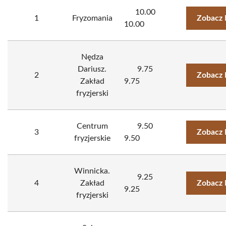
10.00
1
Fryzomania
Zobacz 
10.00
Nędza
Dariusz.
9.75
2
Zobacz 
Zakład
9.75
fryzjerski
Centrum
9.50
3
Zobacz 
fryzjerskie
9.50
Winnicka.
9.25
4
Zakład
Zobacz 
9.25
fryzjerski