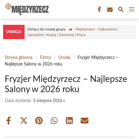
Przejdź
M
do
treści
Dołącz do nowej grupy
Międzyrzecz - Ogłoszenia |
UWAGA!
Sprzedam | Kupię | Zamienię | Praca
Strona główna
/
Firmy
/
Uroda
/
Fryzjer Międzyrzecz –
Najlepsze Salony w 2026 roku
Fryzjer Międzyrzecz – Najlepsze
Salony w 2026 roku
Data dodania:
3 sierpnia 2026 r.
Share
Share
Share
Share
Share
Share
on
on
on
on
on
on
Facebook
X
Pinterest
WhatsApp
LinkedIn
Email
(Twitter)