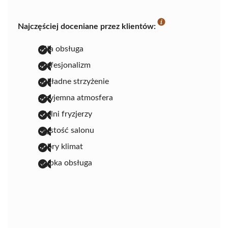
Najczęściej doceniane przez klientów:
miła obsługa
profesjonalizm
dokładne strzyżenie
przyjemna atmosfera
zdolni fryzjerzy
czystość salonu
dobry klimat
szybka obsługa