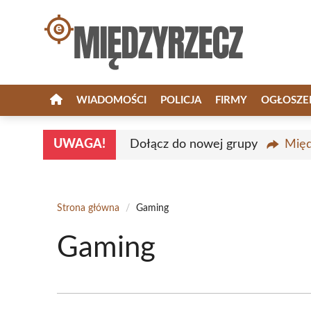
Przejdź
do
treści
WIADOMOŚCI
POLICJA
FIRMY
OGŁOSZE
UWAGA!
Dołącz do nowej grupy
Międ
Strona główna
/
Gaming
Gaming