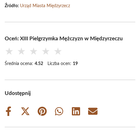
Źródło:
Urząd Miasta Międzyrzecz
Oceń: XIII Pielgrzymka Mężczyzn w Międzyrzeczu
★
★
★
★
★
Średnia ocena:
4.52
Liczba ocen:
19
Udostępnij
Share
Share
Share
Share
Share
Share
on
on
on
on
on
on
Facebook
X
Pinterest
WhatsApp
LinkedIn
Email
(Twitter)