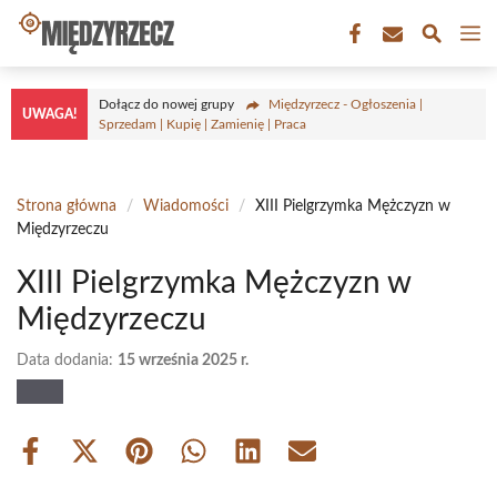
Przejdź
M
do
treści
Dołącz do nowej grupy
Międzyrzecz - Ogłoszenia |
UWAGA!
Sprzedam | Kupię | Zamienię | Praca
Strona główna
/
Wiadomości
/
XIII Pielgrzymka Mężczyzn w
Międzyrzeczu
XIII Pielgrzymka Mężczyzn w
Międzyrzeczu
Data dodania:
15 września 2025 r.
Share
Share
Share
Share
Share
Share
on
on
on
on
on
on
Facebook
X
Pinterest
WhatsApp
LinkedIn
Email