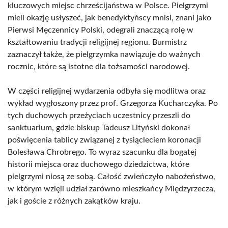
kluczowych miejsc chrześcijaństwa w Polsce. Pielgrzymi
mieli okazję usłyszeć, jak benedyktyńscy mnisi, znani jako
Pierwsi Męczennicy Polski, odegrali znaczącą rolę w
kształtowaniu tradycji religijnej regionu. Burmistrz
zaznaczył także, że pielgrzymka nawiązuje do ważnych
rocznic, które są istotne dla tożsamości narodowej.
W części religijnej wydarzenia odbyła się modlitwa oraz
wykład wygłoszony przez prof. Grzegorza Kucharczyka. Po
tych duchowych przeżyciach uczestnicy przeszli do
sanktuarium, gdzie biskup Tadeusz Lityński dokonał
poświęcenia tablicy związanej z tysiącleciem koronacji
Bolesława Chrobrego. To wyraz szacunku dla bogatej
historii miejsca oraz duchowego dziedzictwa, które
pielgrzymi niosą ze sobą. Całość zwieńczyło nabożeństwo,
w którym wzięli udział zarówno mieszkańcy Międzyrzecza,
jak i goście z różnych zakątków kraju.