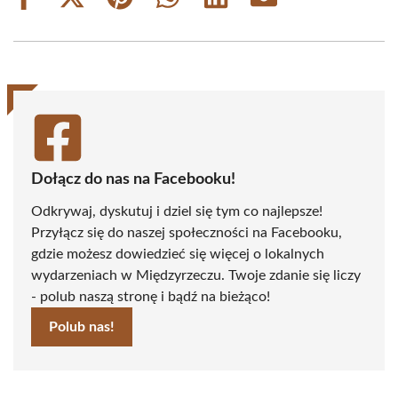
Share
Share
Share
Share
Share
Share
on
on
on
on
on
on
Facebook
X
Pinterest
WhatsApp
LinkedIn
Email
(Twitter)
Dołącz do nas na Facebooku!
Odkrywaj, dyskutuj i dziel się tym co najlepsze!
Przyłącz się do naszej społeczności na Facebooku,
gdzie możesz dowiedzieć się więcej o lokalnych
wydarzeniach w Międzyrzeczu. Twoje zdanie się liczy
- polub naszą stronę i bądź na bieżąco!
Polub nas!