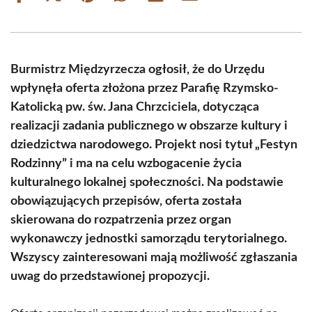
on
on
on
on
on
on
Facebook
X
Pinterest
WhatsApp
LinkedIn
Email
(Twitter)
Burmistrz Międzyrzecza ogłosił, że do Urzędu
wpłynęła oferta złożona przez Parafię Rzymsko-
Katolicką pw. św. Jana Chrzciciela, dotycząca
realizacji zadania publicznego w obszarze kultury i
dziedzictwa narodowego. Projekt nosi tytuł „Festyn
Rodzinny” i ma na celu wzbogacenie życia
kulturalnego lokalnej społeczności. Na podstawie
obowiązujących przepisów, oferta została
skierowana do rozpatrzenia przez organ
wykonawczy jednostki samorządu terytorialnego.
Wszyscy zainteresowani mają możliwość zgłaszania
uwag do przedstawionej propozycji.