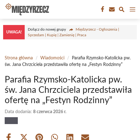
Przejdź
M
do
treści
Dołącz do nowej grupy
Międzyrzecz - Ogłoszenia |
UWAGA!
Sprzedam | Kupię | Zamienię | Praca
Strona główna
/
Wiadomości
/
Parafia Rzymsko-Katolicka pw.
św. Jana Chrzciciela przedstawiła ofertę na „Festyn Rodzinny”
Parafia Rzymsko-Katolicka pw.
św. Jana Chrzciciela przedstawiła
ofertę na „Festyn Rodzinny”
Data dodania:
8 czerwca 2026 r.
Share
Share
Share
Share
Share
Share