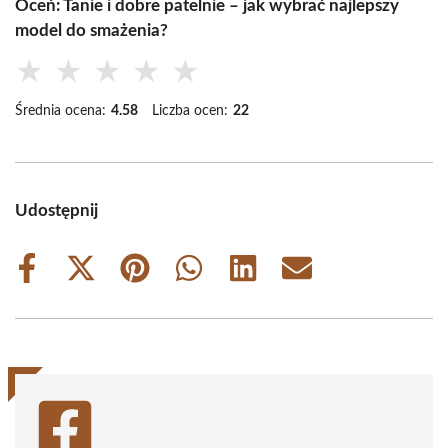
Oceń: Tanie i dobre patelnie – jak wybrać najlepszy
model do smażenia?
★
★
★
★
★
Średnia ocena:
4.58
Liczba ocen:
22
Udostępnij
Share
Share
Share
Share
Share
Share
on
on
on
on
on
on
Facebook
X
Pinterest
WhatsApp
LinkedIn
Email
(Twitter)