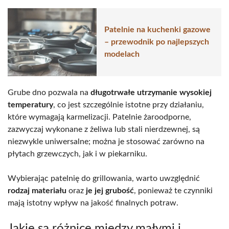
Patelnie na kuchenki gazowe
– przewodnik po najlepszych
modelach
Grube dno pozwala na
długotrwałe utrzymanie wysokiej
temperatury
, co jest szczególnie istotne przy działaniu,
które wymagają karmelizacji. Patelnie żaroodporne,
zazwyczaj wykonane z żeliwa lub stali nierdzewnej, są
niezwykle uniwersalne; można je stosować zarówno na
płytach grzewczych, jak i w piekarniku.
Wybierając patelnię do grillowania, warto uwzględnić
rodzaj materiału
oraz
je jej grubość
, ponieważ te czynniki
mają istotny wpływ na jakość finalnych potraw.
Jakie są różnice między małymi i