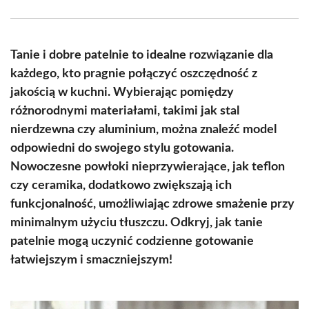
Facebook
X
Pinterest
WhatsApp
LinkedIn
Email
(Twitter)
Tanie i dobre patelnie to idealne rozwiązanie dla
każdego, kto pragnie połączyć oszczędność z
jakością w kuchni. Wybierając pomiędzy
różnorodnymi materiałami, takimi jak stal
nierdzewna czy aluminium, można znaleźć model
odpowiedni do swojego stylu gotowania.
Nowoczesne powłoki nieprzywierające, jak teflon
czy ceramika, dodatkowo zwiększają ich
funkcjonalność, umożliwiając zdrowe smażenie przy
minimalnym użyciu tłuszczu. Odkryj, jak tanie
patelnie mogą uczynić codzienne gotowanie
łatwiejszym i smaczniejszym!