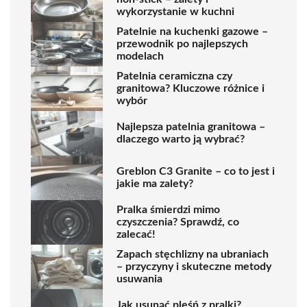
wykorzystanie w kuchni
Patelnie na kuchenki gazowe –
przewodnik po najlepszych
modelach
Patelnia ceramiczna czy
granitowa? Kluczowe różnice i
wybór
Najlepsza patelnia granitowa –
dlaczego warto ją wybrać?
Greblon C3 Granite – co to jest i
jakie ma zalety?
Pralka śmierdzi mimo
czyszczenia? Sprawdź, co
zalecać!
Zapach stęchlizny na ubraniach
– przyczyny i skuteczne metody
usuwania
Jak usunąć pleśń z pralki?