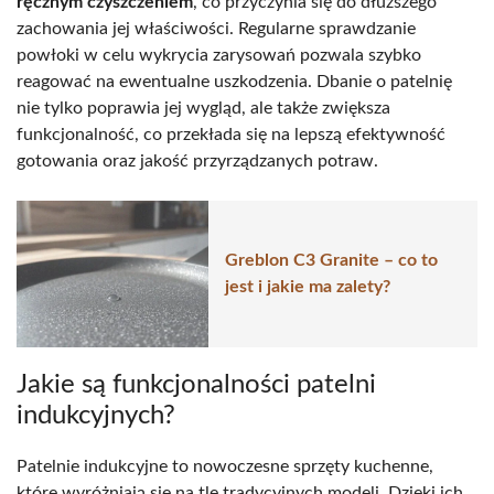
ręcznym czyszczeniem
, co przyczynia się do dłuższego
zachowania jej właściwości. Regularne sprawdzanie
powłoki w celu wykrycia zarysowań pozwala szybko
reagować na ewentualne uszkodzenia. Dbanie o patelnię
nie tylko poprawia jej wygląd, ale także zwiększa
funkcjonalność, co przekłada się na lepszą efektywność
gotowania oraz jakość przyrządzanych potraw.
Greblon C3 Granite – co to
jest i jakie ma zalety?
Jakie są funkcjonalności patelni
indukcyjnych?
Patelnie indukcyjne to nowoczesne sprzęty kuchenne,
które wyróżniają się na tle tradycyjnych modeli. Dzięki ich