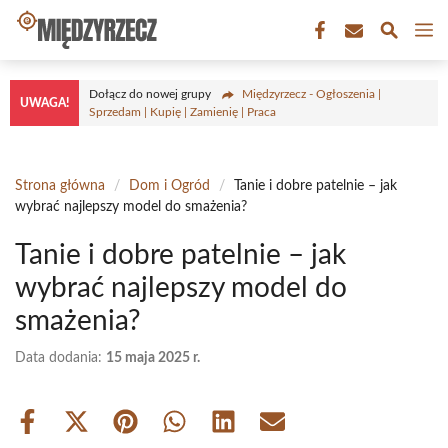
Przejdź
M
do
treści
Dołącz do nowej grupy
Międzyrzecz - Ogłoszenia |
UWAGA!
Sprzedam | Kupię | Zamienię | Praca
Strona główna
/
Dom i Ogród
/
Tanie i dobre patelnie – jak
wybrać najlepszy model do smażenia?
Tanie i dobre patelnie – jak
wybrać najlepszy model do
smażenia?
Data dodania:
15 maja 2025 r.
Share
Share
Share
Share
Share
Share
on
on
on
on
on
on