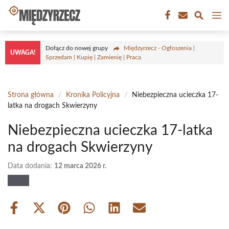
Przejdź
M
do
treści
Dołącz do nowej grupy
Międzyrzecz - Ogłoszenia |
UWAGA!
Sprzedam | Kupię | Zamienię | Praca
Strona główna
/
Kronika Policyjna
/
Niebezpieczna ucieczka 17-
latka na drogach Skwierzyny
Niebezpieczna ucieczka 17-latka
na drogach Skwierzyny
Data dodania:
12 marca 2026 r.
Share
Share
Share
Share
Share
Share
on
on
on
on
on
on
Facebook
X
Pinterest
WhatsApp
LinkedIn
Email