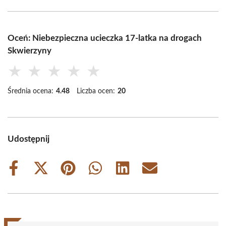
Oceń: Niebezpieczna ucieczka 17-latka na drogach
Skwierzyny
★
★
★
★
★
Średnia ocena:
4.48
Liczba ocen:
20
Udostępnij
Share
Share
Share
Share
Share
Share
on
on
on
on
on
on
Facebook
X
Pinterest
WhatsApp
LinkedIn
Email
(Twitter)