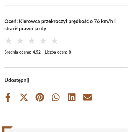
Oceń: Kierowca przekroczył prędkość o 76 km/h i
stracił prawo jazdy
★
★
★
★
★
Średnia ocena:
4.52
Liczba ocen:
8
Udostępnij
Share
Share
Share
Share
Share
Share
on
on
on
on
on
on
Facebook
X
Pinterest
WhatsApp
LinkedIn
Email
(Twitter)