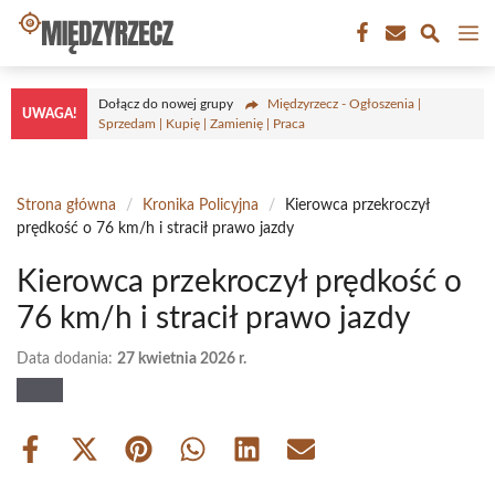
Przejdź
M
do
treści
Dołącz do nowej grupy
Międzyrzecz - Ogłoszenia |
UWAGA!
Sprzedam | Kupię | Zamienię | Praca
Strona główna
/
Kronika Policyjna
/
Kierowca przekroczył
prędkość o 76 km/h i stracił prawo jazdy
Kierowca przekroczył prędkość o
76 km/h i stracił prawo jazdy
Data dodania:
27 kwietnia 2026 r.
Share
Share
Share
Share
Share
Share
on
on
on
on
on
on
Facebook
X
Pinterest
WhatsApp
LinkedIn
Email