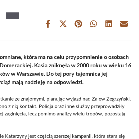
Share
Share
Share
Share
Share
Share
on
on
on
on
on
on
Facebook
X
Pinterest
WhatsApp
LinkedIn
Email
(Twitter)
omniane, która ma na celu przypomnienie o osobach
 Domerackiej. Kasia zniknęła w 2000 roku w wieku 16
dków w Warszawie. Do tej pory tajemnica jej
 wciąż mają nadzieję na odpowiedzi.
kanie ze znajomymi, planując wyjazd nad Zalew Zegrzyński.
ono z nią kontakt. Policja oraz inne służby przeprowadziły
jej zaginięcia, lecz pomimo analizy wielu tropów, pozostają
Katarzyny jest częścią szerszej kampanii, która stara się