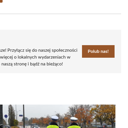
Share
on
Email
sze! Przyłącz się do naszej społeczności
Polub nas!
 więcej o lokalnych wydarzeniach w
 naszą stronę i bądź na bieżąco!