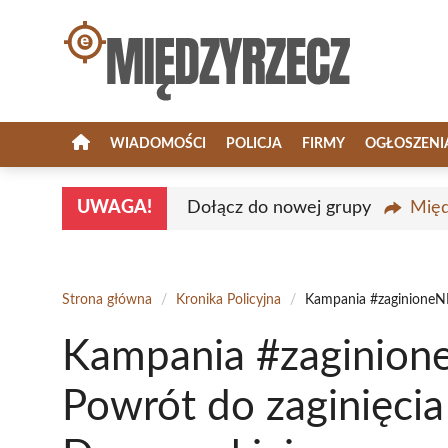
Przejdź
do
treści
WIADOMOŚCI
POLICJA
FIRMY
OGŁOSZENI
UWAGA!
Dołącz do nowej grupy
Międ
Strona główna
/
Kronika Policyjna
/
Kampania #zaginioneNI
Kampania #zaginion
Powrót do zaginięcia