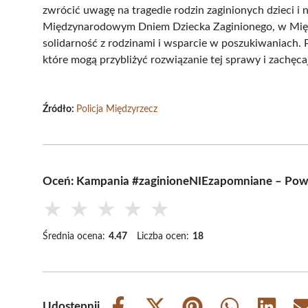
zwrócić uwagę na tragedie rodzin zaginionych dzieci 
Międzynarodowym Dniem Dziecka Zaginionego, w Międz
solidarność z rodzinami i wsparcie w poszukiwaniach. P
które mogą przybliżyć rozwiązanie tej sprawy i zachęc
Źródło:
Policja Międzyrzecz
Oceń: Kampania #zaginioneNIEzapomniane – Powró
★
★
★
★
★
Średnia ocena:
4.47
Liczba ocen:
18
Udostępnij