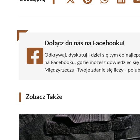
Share
Share
Share
Share
Share
on
on
on
on
on
Facebook
X
Pinterest
WhatsApp
LinkedIn
(Twitter)
Dołącz do nas na Facebooku!
Odkrywaj, dyskutuj i dziel się tym co najlep
na Facebooku, gdzie możesz dowiedzieć się
Międzyrzeczu. Twoje zdanie się liczy - polub
Zobacz Także