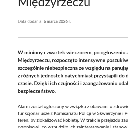
Międzyrzeczu
Data dodania:
6 marca 2026 r.
W miniony czwartek wieczorem, po ogłoszeniu 
Międzyrzeczu, rozpoczęto intensywne poszukiwan
szczególnie niebezpieczna ze względu na panują
z różnych jednostek natychmiast przystąpili do 
czasie. Dzięki ich czujności i zaangażowaniu udał
bezpieczeństwo.
Alarm został ogłoszony w związku z obawami o zdrowie i
funkcjonariusze z Komisariatu Policji w Skwierzynie i 
teren, by zlokalizować kobietę. W trakcie przejazdu 
rysopisowi, co wzbudziło ich zainteresowanie i stanowi