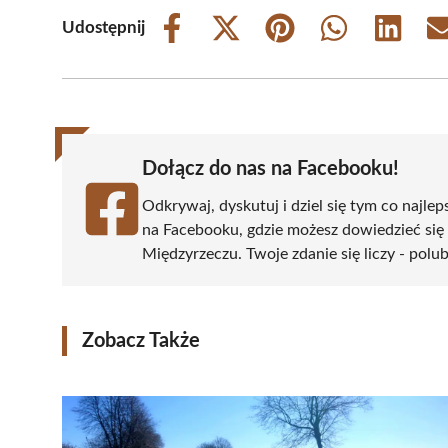
Udostępnij
Share
Share
Share
Share
Share
on
on
on
on
on
Facebook
X
Pinterest
WhatsApp
LinkedIn
(Twitter)
Dołącz do nas na Facebooku!
Odkrywaj, dyskutuj i dziel się tym co najlep
na Facebooku, gdzie możesz dowiedzieć się
Międzyrzeczu. Twoje zdanie się liczy - polub
Zobacz Także