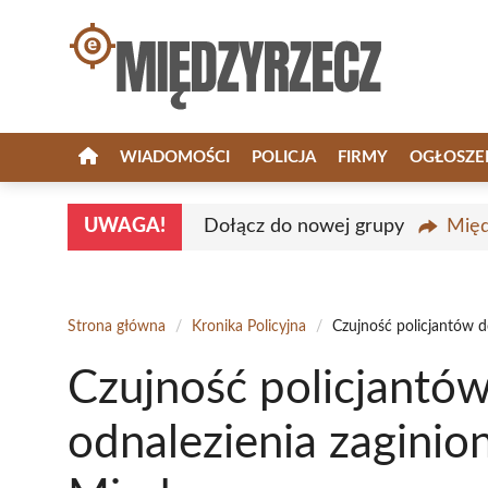
Przejdź
do
treści
WIADOMOŚCI
POLICJA
FIRMY
OGŁOSZE
UWAGA!
Dołącz do nowej grupy
Międ
Strona główna
/
Kronika Policyjna
/
Czujność policjantów d
Czujność policjantó
odnalezienia zaginio