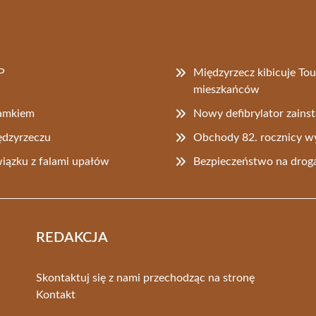
P
Międzyrzecz kibicuje To
mieszkańców
zamkiem
Nowy defibrylator zain
ędzyrzeczu
Obchody 82. rocznicy 
iązku z falami upałów
Bezpieczeństwo na droga
REDAKCJA
Skontaktuj się z nami przechodząc na stronę
Kontakt