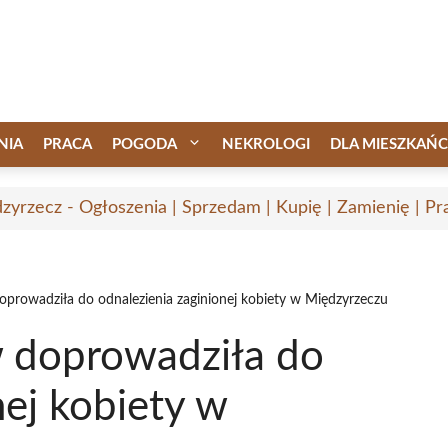
NIA
PRACA
POGODA
NEKROLOGI
DLA MIESZKAŃ
zyrzecz - Ogłoszenia | Sprzedam | Kupię | Zamienię | Pr
oprowadziła do odnalezienia zaginionej kobiety w Międzyrzeczu
w doprowadziła do
nej kobiety w