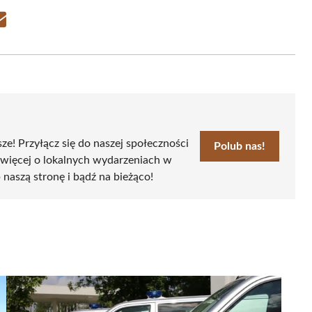
Share
on
Email
sze! Przyłącz się do naszej społeczności
Polub nas!
 więcej o lokalnych wydarzeniach w
 naszą stronę i bądź na bieżąco!