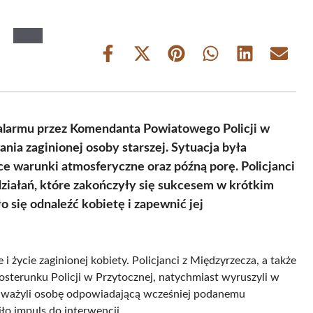
Share
Share
Share
Share
Share
Share
on
on
on
on
on
on
Facebook
X
Pinterest
WhatsApp
LinkedIn
Email
(Twitter)
alarmu przez Komendanta Powiatowego Policji w
ia zaginionej osoby starszej. Sytuacja była
ce warunki atmosferyczne oraz późną porę. Policjanci
działań, które zakończyły się sukcesem w krótkim
o się odnaleźć kobietę i zapewnić jej
 życie zaginionej kobiety. Policjanci z Międzyrzecza, a także
Posterunku Policji w Przytocznej, natychmiast wyruszyli w
zauważyli osobę odpowiadającą wcześniej podanemu
ło impuls do interwencji.