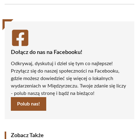
Facebook
X
Pinterest
WhatsApp
LinkedIn
Email
(Twitter)
Dołącz do nas na Facebooku!
Odkrywaj, dyskutuj i dziel się tym co najlepsze!
Przyłącz się do naszej społeczności na Facebooku,
gdzie możesz dowiedzieć się więcej o lokalnych
wydarzeniach w Międzyrzeczu. Twoje zdanie się liczy
- polub naszą stronę i bądź na bieżąco!
Polub nas!
Zobacz Także