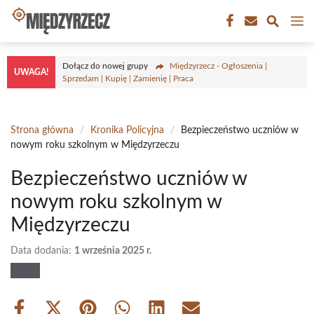
Przejdź
M
do
treści
Dołącz do nowej grupy
Międzyrzecz - Ogłoszenia |
UWAGA!
Sprzedam | Kupię | Zamienię | Praca
Strona główna
/
Kronika Policyjna
/
Bezpieczeństwo uczniów w
nowym roku szkolnym w Międzyrzeczu
Bezpieczeństwo uczniów w
nowym roku szkolnym w
Międzyrzeczu
Data dodania:
1 września 2025 r.
Share
Share
Share
Share
Share
Share