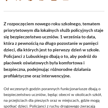
on
on
on
on
on
on
Facebook
X
Pinterest
WhatsApp
LinkedIn
Email
(Twitter)
Z rozpoczęciem nowego roku szkolnego, tematem
priorytetowym dla lokalnych służb policyjnych staje
się bezpieczeństwo uczniów. 1 września to data,
która z pewnością na długo pozostanie w pamięci
dzieci, dla których jest to pierwszy dzień w szkole.
Policjanci z Lubuskiego dbają o to, aby podróż do
placówek oświatowych była komfortowa i
bezpieczna, podejmując różnorodne działania
profilaktyczne oraz interwencyjne.
Od wczesnych godzin porannych funkcjonariusze dbają o
bezpieczeństwo uczniów, będąc obecni w okolicach szkół,
na przejściach dla pieszych oraz w miejscach, gdzie mogą
spotkać dzieci. Policjanci z ruchu drogowego zwracają