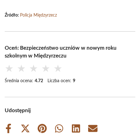
Źródło:
Policja Międzyrzecz
Oceń: Bezpieczeństwo uczniów w nowym roku
szkolnym w Międzyrzeczu
★
★
★
★
★
Średnia ocena:
4.72
Liczba ocen:
9
Udostępnij
Share
Share
Share
Share
Share
Share
on
on
on
on
on
on