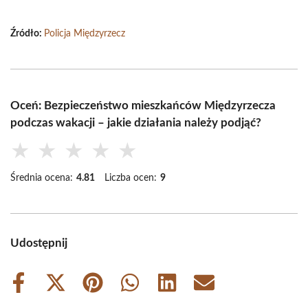
Źródło:
Policja Międzyrzecz
Oceń: Bezpieczeństwo mieszkańców Międzyrzecza
podczas wakacji – jakie działania należy podjąć?
★
★
★
★
★
Średnia ocena:
4.81
Liczba ocen:
9
Udostępnij
Share
Share
Share
Share
Share
Share
on
on
on
on
on
on