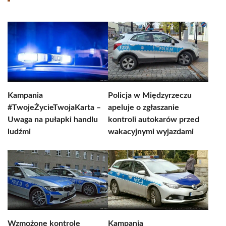
Kampania
Policja w Międzyrzeczu
#TwojeŻycieTwojaKarta –
apeluje o zgłaszanie
Uwaga na pułapki handlu
kontroli autokarów przed
ludźmi
wakacyjnymi wyjazdami
Wzmożone kontrole
Kampania