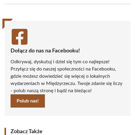
Facebook
X
Pinterest
WhatsApp
LinkedIn
Email
(Twitter)
Dołącz do nas na Facebooku!
Odkrywaj, dyskutuj i dziel się tym co najlepsze!
Przyłącz się do naszej społeczności na Facebooku,
gdzie możesz dowiedzieć się więcej o lokalnych
wydarzeniach w Międzyrzeczu. Twoje zdanie się liczy
- polub naszą stronę i bądź na bieżąco!
Polub nas!
Zobacz Także