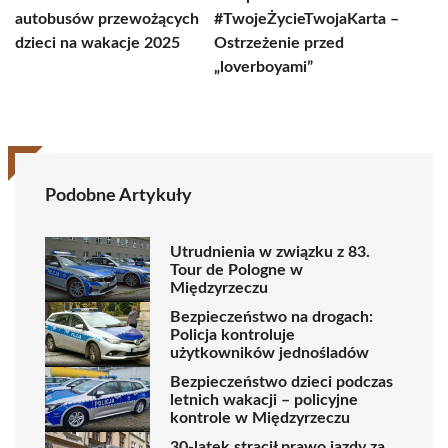
autobusów przewożących
#TwojeŻycieTwojaKarta –
dzieci na wakacje 2025
Ostrzeżenie przed
„loverboyami”
Podobne Artykuły
Utrudnienia w związku z 83.
Tour de Pologne w
Międzyrzeczu
Bezpieczeństwo na drogach:
Policja kontroluje
użytkowników jednośladów
Bezpieczeństwo dzieci podczas
letnich wakacji – policyjne
kontrole w Międzyrzeczu
30-latek stracił prawo jazdy za