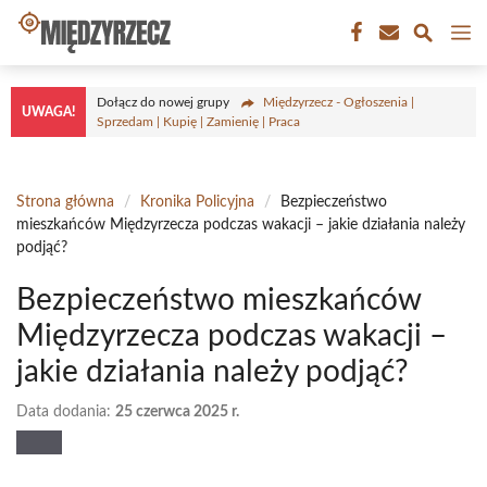
Przejdź
M
do
treści
Dołącz do nowej grupy
Międzyrzecz - Ogłoszenia |
UWAGA!
Sprzedam | Kupię | Zamienię | Praca
Strona główna
/
Kronika Policyjna
/
Bezpieczeństwo
mieszkańców Międzyrzecza podczas wakacji – jakie działania należy
podjąć?
Bezpieczeństwo mieszkańców
Międzyrzecza podczas wakacji –
jakie działania należy podjąć?
Data dodania:
25 czerwca 2025 r.