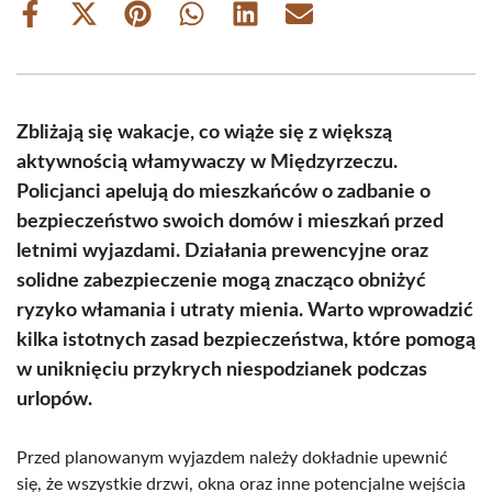
Share
Share
Share
Share
Share
Share
on
on
on
on
on
on
Facebook
X
Pinterest
WhatsApp
LinkedIn
Email
(Twitter)
Zbliżają się wakacje, co wiąże się z większą
aktywnością włamywaczy w Międzyrzeczu.
Policjanci apelują do mieszkańców o zadbanie o
bezpieczeństwo swoich domów i mieszkań przed
letnimi wyjazdami. Działania prewencyjne oraz
solidne zabezpieczenie mogą znacząco obniżyć
ryzyko włamania i utraty mienia. Warto wprowadzić
kilka istotnych zasad bezpieczeństwa, które pomogą
w uniknięciu przykrych niespodzianek podczas
urlopów.
Przed planowanym wyjazdem należy dokładnie upewnić
się, że wszystkie drzwi, okna oraz inne potencjalne wejścia