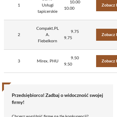
10.00
1
Usługi
Zobacz 
10.00
tapicerskie
Compakt.PL
9.75
2
A.
Zobacz 
9.75
Fiebelkorn
9.50
3
Mirex. PHU
Zobacz 
9.50
Przedsiębiorco! Zadbaj o widoczność swojej
firmy!
Chcesz wyróżnić firmę na tle konkurencji?