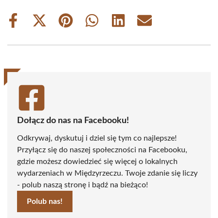
Share
Share
Share
Share
Share
Share
on
on
on
on
on
on
Facebook
X
Pinterest
WhatsApp
LinkedIn
Email
(Twitter)
Dołącz do nas na Facebooku!
Odkrywaj, dyskutuj i dziel się tym co najlepsze!
Przyłącz się do naszej społeczności na Facebooku,
gdzie możesz dowiedzieć się więcej o lokalnych
wydarzeniach w Międzyrzeczu. Twoje zdanie się liczy
- polub naszą stronę i bądź na bieżąco!
Polub nas!