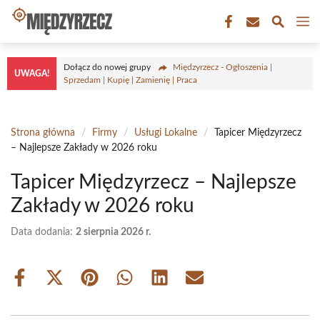
Przejdź
M
do
treści
Dołącz do nowej grupy
Międzyrzecz - Ogłoszenia |
UWAGA!
Sprzedam | Kupię | Zamienię | Praca
Strona główna
/
Firmy
/
Usługi Lokalne
/
Tapicer Międzyrzecz
– Najlepsze Zakłady w 2026 roku
Tapicer Międzyrzecz – Najlepsze
Zakłady w 2026 roku
Data dodania:
2 sierpnia 2026 r.
Share
Share
Share
Share
Share
Share
on
on
on
on
on
on
Facebook
X
Pinterest
WhatsApp
LinkedIn
Email
(Twitter)