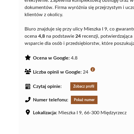
efektywnie. Zapewnia kompleksową obsługę oraz wyg
dokumentów. Firma wyróżnia się przejrzystym i uc
klientów z okolicy.
Biuro znajduje się przy ulicy Mieszka I 9, co gwara
ocena
4,8
na podstawie
24
recenzji, potwierdzająca 
wsparcie dla osób i przedsiębiorstw, które poszukuj
Ocena w Google:
4.8
Liczba opinii w Google:
24
Czytaj opinie:
Zobacz profil
Numer telefonu:
Pokaż numer
Lokalizacja:
Mieszka I 9, 66-300 Międzyrzecz