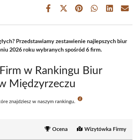
Share
Share
Share
Share
Share
Share
on
on
on
on
on
on
Facebook
X
Pinterest
WhatsApp
LinkedIn
Email
(Twitter)
głych? Przedstawiamy zestawienie najlepszych biur
niu 2026 roku wybranych spośród 6 firm.
Firm w Rankingu Biur
 w Międzyrzeczu
które znajdziesz w naszym rankingu.
Ocena
Wizytówka Firmy