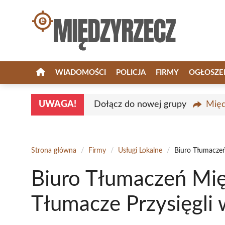
Przejdź
do
treści
WIADOMOŚCI
POLICJA
FIRMY
OGŁOSZE
UWAGA!
Dołącz do nowej grupy
Międ
Strona główna
/
Firmy
/
Usługi Lokalne
/
Biuro Tłumaczeń
Biuro Tłumaczeń Mię
Tłumacze Przysięgli