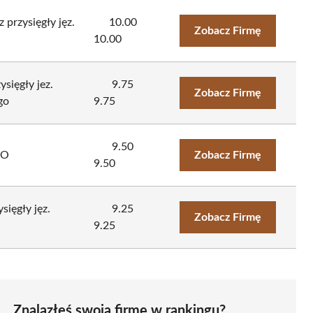
 przysięgły jęz.
10.00
Zobacz Firmę
10.00
sięgły jez.
9.75
Zobacz Firmę
go
9.75
9.50
SO
Zobacz Firmę
9.50
ięgły jęz.
9.25
Zobacz Firmę
9.25
Znalazłeś swoją firmę w rankingu?