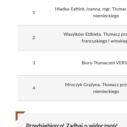
Hładka-Eeftink Joanna, mgr. Tłumacz
1
niemieckiego
Wasylków Elżbieta. Tłumacz przy
2
francuskiego i włoskie
3
Biuro Tłumaczeń VER
Mroczyk Grażyna. Tłumacz przys
4
niemieckiego
Przedsiębiorco! Zadbaj o widoczność