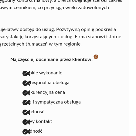
odny kontakt mailowy, a oferta obejmuje szeroki zakres
zciwym cennikiem, co przyciąga wielu zadowolonych
ntuje łatwy dostęp do usług. Pozytywną opinię podkreśla
satysfakcję korzystających z usług. Firma stanowi istotne
ą rzetelnych tłumaczeń w tym regionie.
Najczęściej doceniane przez klientów:
szybkie wykonanie
profesjonalna obsługa
konkurencyjna cena
miła i sympatyczna obsługa
rzetelność
łatwy kontakt
solidność