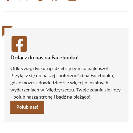
on
on
on
on
on
on
Facebook
X
Pinterest
WhatsApp
LinkedIn
Email
(Twitter)
Dołącz do nas na Facebooku!
Odkrywaj, dyskutuj i dziel się tym co najlepsze!
Przyłącz się do naszej społeczności na Facebooku,
gdzie możesz dowiedzieć się więcej o lokalnych
wydarzeniach w Międzyrzeczu. Twoje zdanie się liczy
- polub naszą stronę i bądź na bieżąco!
Polub nas!