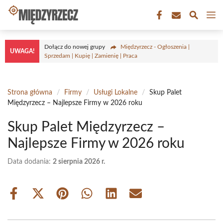
Przejdź
M
do
treści
Dołącz do nowej grupy
Międzyrzecz - Ogłoszenia |
UWAGA!
Sprzedam | Kupię | Zamienię | Praca
Strona główna
/
Firmy
/
Usługi Lokalne
/
Skup Palet
Międzyrzecz – Najlepsze Firmy w 2026 roku
Skup Palet Międzyrzecz –
Najlepsze Firmy w 2026 roku
Data dodania:
2 sierpnia 2026 r.
Share
Share
Share
Share
Share
Share
on
on
on
on
on
on
Facebook
X
Pinterest
WhatsApp
LinkedIn
Email
(Twitter)