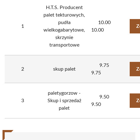
H.T.S. Producent
palet tekturowych,
pudła
10.00
1
Z
wielkogabarytowe,
10.00
skrzynie
transportowe
9.75
2
skup palet
Z
9.75
paletygorzow -
9.50
3
Skup i sprzedaż
Z
9.50
palet