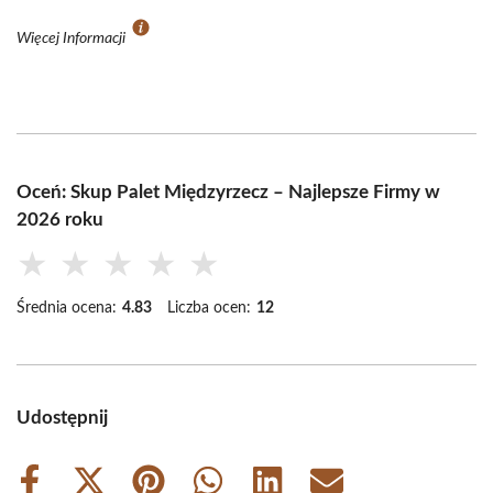
Więcej Informacji
Oceń: Skup Palet Międzyrzecz – Najlepsze Firmy w
2026 roku
★
★
★
★
★
Średnia ocena:
4.83
Liczba ocen:
12
Udostępnij
Share
Share
Share
Share
Share
Share