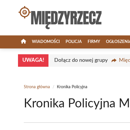
Przejdź
do
treści
WIADOMOŚCI
POLICJA
FIRMY
OGŁOSZENI
UWAGA!
Dołącz do nowej grupy
Międ
Strona główna
/
Kronika Policyjna
Kronika Policyjna M