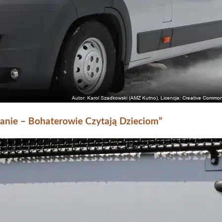
ytanie – Bohaterowie Czytają Dzieciom”